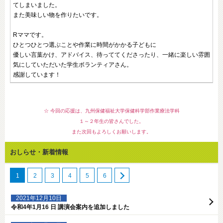
てしまいました。
また美味しい物を作りたいです。
Rママです。
ひとつひとつ選ぶことや作業に時間がかかる子どもに
優しい言葉かけ、アドバイス、待っててくださったり、一緒に楽しい雰囲
気にしていただいた学生ボランティアさん。
感謝しています！
☆ 今回の応援は、九州保健福祉大学保健科学部作業療法学科
１～２年生の皆さんでした。
また次回もよろしくお願いします。
おしらせ・新着情報
1
2
3
4
5
6
2021年12月10日
令和4年1月16 日 講演会案内を追加しました