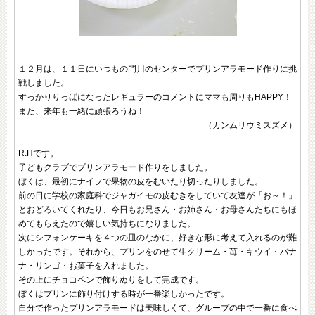
１２月は、１１日にいつもの門川のセンターでプリンアラモード作りに挑
戦しました。
すっかりりっぱになったレギュラーのコメントにママも周りもHAPPY！
また、来年も一緒に頑張ろうね！
（カンムリウミスズメ）
R.Hです。
子どもクラブでプリンアラモード作りをしました。
ぼくは、最初にナイフで果物の皮をむいたり切ったりしました。
前の日に学校の家庭科でジャガイモの皮むきをしていて友達が「お～！」
とおどろいてくれたり、今日もお兄さん・お姉さん・お母さんたちにもほ
めてもらえたので嬉しい気持ちになりました。
次にシフォンケーキを４つの皿のなかに、好きな形に考えて入れるのが難
しかったです。それから、プリンをのせて生クリーム・苺・キウイ・バナ
ナ・リンゴ・お菓子を入れました。
その上にチョコペンで飾りぬりをして完成です。
ぼくはプリンに飾り付けする時が一番楽しかったです。
自分で作ったプリンアラモードは美味しくて、グループの中で一番に食べ