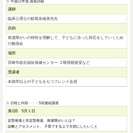
☆ 平成22年度 講座詳細
講師
臨床心理士の鮫島奈緒美先生
目的
発達障がいの特性を理解して、子どもに合った対応をしていくため
の勉強会
場所
宮崎市総合福祉保健センター ２階視聴覚室など
受講者
未就学以上の子どもをもつフレンド会員
☆ 日程と内容・・・5回連続講座
第1回 5月１日
定型発達と非定型発達、発達障がいとは？
診断とアセスメント、 子育てする上で大切にしたいこと