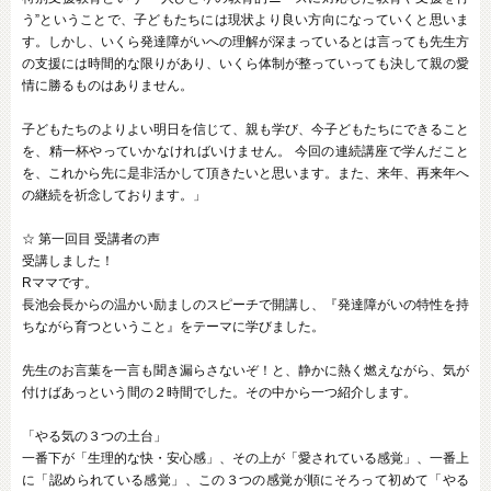
う”ということで、子どもたちには現状より良い方向になっていくと思いま
す。しかし、いくら発達障がいへの理解が深まっているとは言っても先生方
の支援には時間的な限りがあり、いくら体制が整っていっても決して親の愛
情に勝るものはありません。
子どもたちのよりよい明日を信じて、親も学び、今子どもたちにできること
を、精一杯やっていかなければいけません。 今回の連続講座で学んだこと
を、これから先に是非活かして頂きたいと思います。また、来年、再来年へ
の継続を祈念しております。」
☆ 第一回目 受講者の声
受講しました！
Rママです。
長池会長からの温かい励ましのスピーチで開講し、『発達障がいの特性を持
ちながら育つということ』をテーマに学びました。
先生のお言葉を一言も聞き漏らさないぞ！と、静かに熱く燃えながら、気が
付けばあっという間の２時間でした。その中から一つ紹介します。
「やる気の３つの土台」
一番下が「生理的な快・安心感」、その上が「愛されている感覚」、一番上
に「認められている感覚」、この３つの感覚が順にそろって初めて「やる